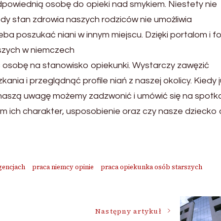
powiednią osobę do opieki nad smykiem. Niestety nie
edy stan zdrowia naszych rodziców nie umożliwia
a poszukać niani w innym miejscu. Dzięki portalom i f
rszych w niemczech
ć osobę na stanowisko opiekunki. Wystarczy zawęzić
ia i przeglądnąć profile niań z naszej okolicy. Kiedy j
ci naszą uwagę możemy zadzwonić i umówić się na spotka
 ich charakter, usposobienie oraz czy nasze dziecko
agencjach
praca niemcy opinie
praca opiekunka osób starszych
Następny artykuł