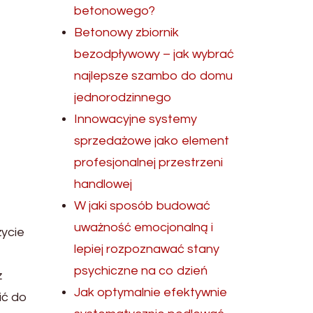
betonowego?
Betonowy zbiornik
bezodpływowy – jak wybrać
najlepsze szambo do domu
jednorodzinnego
Innowacyjne systemy
sprzedażowe jako element
profesjonalnej przestrzeni
handlowej
W jaki sposób budować
uważność emocjonalną i
życie
lepiej rozpoznawać stany
psychiczne na co dzień
ż
Jak optymalnie efektywnie
ić do