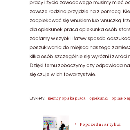
pracy i życia zawodowego musimy mieć od
zawsze rodzina przyjdzie na z pomocą. Ki
zaopiekować się wnukiem lub wnuczką trzeb
dla opiekunek praca opiekunka osób sta
zdołamy w szybki i łatwy sposób odszuka
poszukiwania do miejsca naszego zamieszkan
kilka osób szczególnie się wyróżni i zwró
Dzięki temu zobaczymy czy odpowiada nam
się czuje w ich towarzystwie.
niemcy opieka praca
opiekunki
opinie o 
Etykiety:
Nawigacja
Poprzedni artykuł