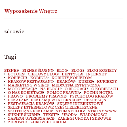
Wyposażenie Wnętrz
zdrowie
Tagi
BIZNES
BIZNES ŚLUBNY
BLOG
BLOGI
BLOG KOBIETY
BOTOKS
CIEKAWY BLOG
DENTYSTA
INTERNET
KOBIECIE
KOBIETA
KOBIETY KOBIETOM
KRAKOW RESTAURANT
KRAKÓW
KURIER
KURIERZY
MARKETING W SIECI
MEDYCYNA ESTETYCZNA
MOTORYZACJA
NA BLOGU
O BLOGACH
O KOBIETACH
O NAS KOBIETACH
POMOC PRAWNA
POZNŃ HOTEL
PRAWO
PROBLEMY PRAWNE
PSYCHOLOG KRAKÓW
REKALAM
REKLAMA W INTERNECIE
REKREACJA
RESTAURACJA KRAKÓW
SKLEPY INTERNETOWE
SKLEPY INTERNETOWE CZEŚCI ELEKTRYCZNE
SKUTECZNA REKLAMA
STOMATOLOG
STRONY WWW
SUKNIE ŚLUBNE
TEKSTY
URODA
WIADOMOSCI
ZABIEGI UPIEKSZAJACE
ZABIEGI URODA I ZDROWIE
ZDROWIE
ZDROWIE I URODA