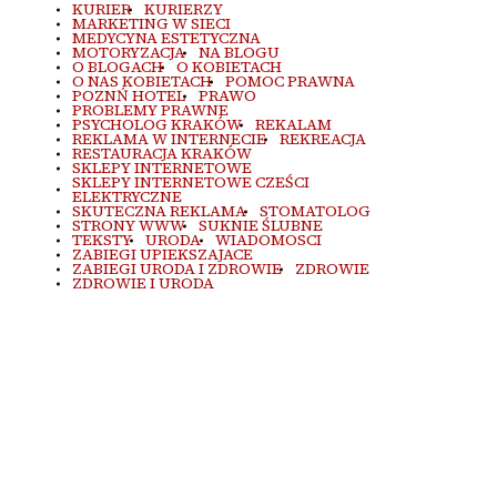
KURIER
KURIERZY
MARKETING W SIECI
MEDYCYNA ESTETYCZNA
MOTORYZACJA
NA BLOGU
O BLOGACH
O KOBIETACH
O NAS KOBIETACH
POMOC PRAWNA
POZNŃ HOTEL
PRAWO
PROBLEMY PRAWNE
PSYCHOLOG KRAKÓW
REKALAM
REKLAMA W INTERNECIE
REKREACJA
RESTAURACJA KRAKÓW
SKLEPY INTERNETOWE
SKLEPY INTERNETOWE CZEŚCI
ELEKTRYCZNE
SKUTECZNA REKLAMA
STOMATOLOG
STRONY WWW
SUKNIE ŚLUBNE
TEKSTY
URODA
WIADOMOSCI
ZABIEGI UPIEKSZAJACE
ZABIEGI URODA I ZDROWIE
ZDROWIE
ZDROWIE I URODA