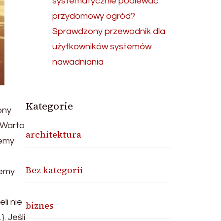
systematycznie podlewać
przydomowy ogród?
Sprawdzony przewodnik dla
użytkowników systemów
nawadniania
Kategorie
ony
. Warto
architektura
iemy
Bez kategorii
żemy
li nie
biznes
. Jeśli