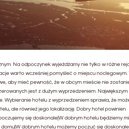
cznym. Na odpoczynek wyjeżdżamy nie tylko w różne rej
wakacje warto wcześniej pomyśleć o miejscu noclegowym
e, aby mieć pewność, że w obcym mieście nie zostan
ezerowanych jest z dużym wyprzedzeniem. Największym
ie. Wybieranie hotelu z wyprzedzeniem sprawia, że mo
elu, ale również jego lokalizację. Dobry hotel powinien
e poczujemy się doskonale|W dobrym hotelu będziemy mie
 w domu|W dobrym hotelu możemy poczuć się doskonale.}