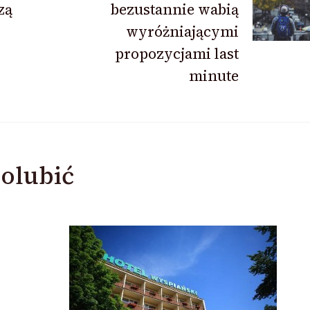
zą
bezustannie wabią
wyróżniającymi
propozycjami last
minute
olubić