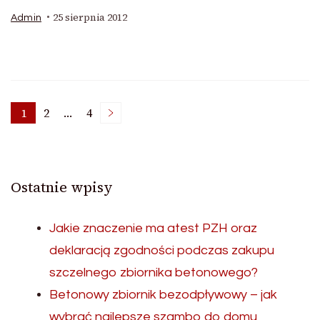
25 sierpnia 2012
Admin
Stronicowanie
1
2
…
4
Strona
Strona
Strona
wpisów
Ostatnie wpisy
Jakie znaczenie ma atest PZH oraz
deklaracją zgodności podczas zakupu
szczelnego zbiornika betonowego?
Betonowy zbiornik bezodpływowy – jak
wybrać najlepsze szambo do domu