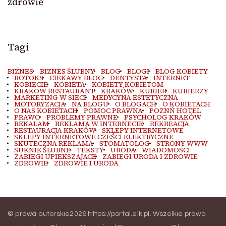
zdrowie
Tagi
BIZNES
BIZNES ŚLUBNY
BLOG
BLOGI
BLOG KOBIETY
BOTOKS
CIEKAWY BLOG
DENTYSTA
INTERNET
KOBIECIE
KOBIETA
KOBIETY KOBIETOM
KRAKOW RESTAURANT
KRAKÓW
KURIER
KURIERZY
MARKETING W SIECI
MEDYCYNA ESTETYCZNA
MOTORYZACJA
NA BLOGU
O BLOGACH
O KOBIETACH
O NAS KOBIETACH
POMOC PRAWNA
POZNŃ HOTEL
PRAWO
PROBLEMY PRAWNE
PSYCHOLOG KRAKÓW
REKALAM
REKLAMA W INTERNECIE
REKREACJA
RESTAURACJA KRAKÓW
SKLEPY INTERNETOWE
SKLEPY INTERNETOWE CZEŚCI ELEKTRYCZNE
SKUTECZNA REKLAMA
STOMATOLOG
STRONY WWW
SUKNIE ŚLUBNE
TEKSTY
URODA
WIADOMOSCI
ZABIEGI UPIEKSZAJACE
ZABIEGI URODA I ZDROWIE
ZDROWIE
ZDROWIE I URODA
© prawa autorskie2026
https://portal.elk.pl
. Wszelkie prawa