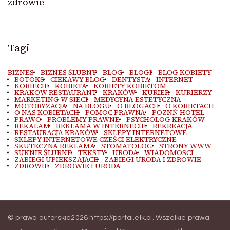
zdrowie
Tagi
BIZNES
BIZNES ŚLUBNY
BLOG
BLOGI
BLOG KOBIETY
BOTOKS
CIEKAWY BLOG
DENTYSTA
INTERNET
KOBIECIE
KOBIETA
KOBIETY KOBIETOM
KRAKOW RESTAURANT
KRAKÓW
KURIER
KURIERZY
MARKETING W SIECI
MEDYCYNA ESTETYCZNA
MOTORYZACJA
NA BLOGU
O BLOGACH
O KOBIETACH
O NAS KOBIETACH
POMOC PRAWNA
POZNŃ HOTEL
PRAWO
PROBLEMY PRAWNE
PSYCHOLOG KRAKÓW
REKALAM
REKLAMA W INTERNECIE
REKREACJA
RESTAURACJA KRAKÓW
SKLEPY INTERNETOWE
SKLEPY INTERNETOWE CZEŚCI ELEKTRYCZNE
SKUTECZNA REKLAMA
STOMATOLOG
STRONY WWW
SUKNIE ŚLUBNE
TEKSTY
URODA
WIADOMOSCI
ZABIEGI UPIEKSZAJACE
ZABIEGI URODA I ZDROWIE
ZDROWIE
ZDROWIE I URODA
© prawa autorskie2026
https://portal.elk.pl
. Wszelkie prawa