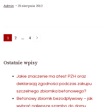
25 sierpnia 2012
Admin
Stronicowanie
1
2
…
4
Strona
Strona
Strona
wpisów
Ostatnie wpisy
Jakie znaczenie ma atest PZH oraz
deklaracją zgodności podczas zakupu
szczelnego zbiornika betonowego?
Betonowy zbiornik bezodpływowy – jak
wybrać najlepsze szambo do domu