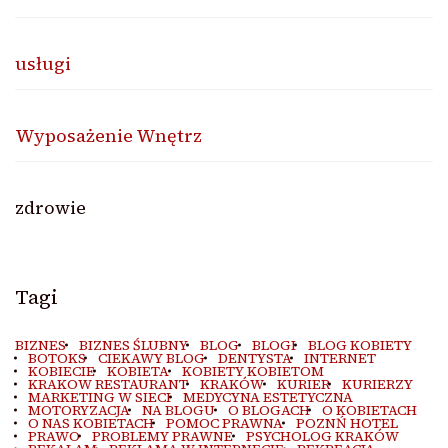
usługi
Wyposażenie Wnętrz
zdrowie
Tagi
BIZNES
BIZNES ŚLUBNY
BLOG
BLOGI
BLOG KOBIETY
BOTOKS
CIEKAWY BLOG
DENTYSTA
INTERNET
KOBIECIE
KOBIETA
KOBIETY KOBIETOM
KRAKOW RESTAURANT
KRAKÓW
KURIER
KURIERZY
MARKETING W SIECI
MEDYCYNA ESTETYCZNA
MOTORYZACJA
NA BLOGU
O BLOGACH
O KOBIETACH
O NAS KOBIETACH
POMOC PRAWNA
POZNŃ HOTEL
PRAWO
PROBLEMY PRAWNE
PSYCHOLOG KRAKÓW